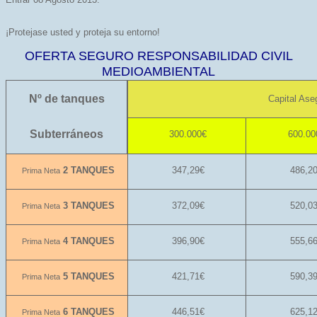
¡Protejase usted y proteja su entorno!
OFERTA SEGURO RESPONSABILIDAD CIVIL
MEDIOAMBIENTAL
Nº de tanques
Capital Ase
Subterráneos
300.000€
600.00
2 TANQUES
347,29€
486,2
Prima Neta
3 TANQUES
372,09€
520,0
Prima Neta
4 TANQUES
396,90€
555,6
Prima Neta
5 TANQUES
421,71€
590,3
Prima Neta
6 TANQUES
446,51€
625,1
Prima Neta