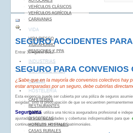
AUTOCARES
VEHÍCULOS CLÁSICOS
VEHÍCULOS AGRÍCOLA
CARAVANAS
VIDA
VIDA RIESGO
SEGURO ACCIDENTES PARA
VIDA AHORRO
PENSIONES Y PPA
Entrar
30 Agosto 2012
.
INDUSTRIAS
SEGURO PARA CONVENIOS 
COTOS DE CAZA
¿Sabe que en la mayoría de convenios colectivos hay 
HOGAR
estar amparadas por un seguro, debe cubrirlas directam
HOSTELERÍA
Esta exigencia puede ser cubierta por una póliza de seguros asum
CAFETERÍAS
exigidas, sino la preocupación de que se encuentren permanentement
RESTAURANTES
Segurgama
BARES
utiliza una técnica aseguradora profesional e indep
ajustadas a las necesidades y coberturas indispensables para que
DISCOTECAS
continuar adelante sin riesgos patrimoniales.
HOTELES.HOSTALES
CASAS RURALES