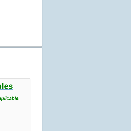
OS
olectivo
bles
plicable.