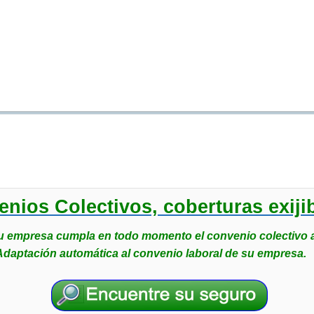
SEGURO CONVENIOS COLECTIV
turas para empleados que le exije el convenio c
nios Colectivos, coberturas exiji
u empresa cumpla en todo momento el convenio colectivo a
Adaptación automática al convenio laboral de su empresa.