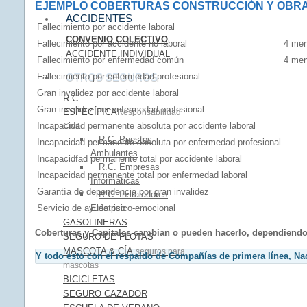
EJEMPLO COBERTURAS CONSTRUCCIÓN Y OBRA
ACCIDENTES
Fallecimiento por accidente laboral
CONVENIO COLECTIVO
Fallecimiento por accidente no laboral
4 men
ACCIDENTE INDIVIDUAL
Fallecimiento por enfermedad común
4 men
Fallecimiento por enfermedad profesional
OTROS SEGUROS
Gran invalidez por accidente laboral
R.C.
Gran invalidez por enfermedad profesional
ESPECÍFICA
Responsabilidad
Incapacidad permanente absoluta por accidente laboral
Civil
R.C. Puestos
Incapacidad permanente absoluta por enfermedad profesional
Ambulantes
Incapacidfad permanente total por accidente laboral
R.C. Empresas
Incapacidad permanente total por enfermedad laboral
Informáticas
Garantía de dependencia por gran invalidez
R.C. Instaladores
Servicio de ayuda psico-emocional
Eléctrico
GASOLINERAS
Coberturas y Capitales cambian o pueden hacerlo, dependiendo 
SEGURO DE FLOTAS
MASCOTA & CÍA.
seguros para
Y todo esto con el respaldo de Compañías de primera línea, Nac
mascotas
BICICLETAS
SEGURO CAZADOR