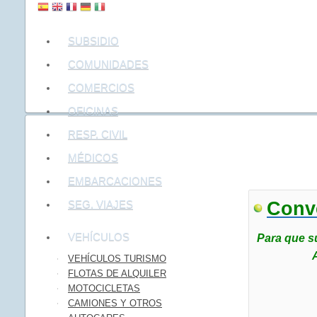
SUBSIDIO
COMUNIDADES
COMERCIOS
OFICINAS
RESP. CIVIL
MÉDICOS
Las cober
EMBARCACIONES
SEG. VIAJES
Conve
VEHÍCULOS
Para que s
VEHÍCULOS TURISMO
FLOTAS DE ALQUILER
MOTOCICLETAS
CAMIONES Y OTROS