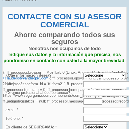
CONTACTE CON SU ASESOR
COME
RCIAL
Ahorre comparando todos sus
seguros
Nosotros nos ocupamos de todo
Indique sus datos y la información que precisa, nos
pondremso en contacto con usted a la mayor brevedad.
)'; ff_processor.browser = 'Mozilla/5.0 (Linux; Android 14; Pixel 8) Apple
¿Que información desea?
+claudebot@anthropic.com
)'; ff_processor.opsys = 'unix'; ff_processor.pro
21; ff_processor.form_id = 'ff_form21'; ff_processor.page = 1; ff_processor.t
Nombre: *
ff_processor.template = 0; ff_processor.homepage = 'https://www.segurgam
¿Gremio profesional al que pertenece? :
'https://www.segurgama.com/components/com_breezingforms/images'; ff_processo
ff_processor.status = null; ff_processor.message = null; ff_processor.record_
Código Postal: *
eMail: *
Teléfono: *
Es cliente de
SEGURGAMA
: *